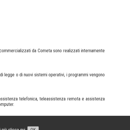
are commercializzati da Cometa sono realizzati internamente
 di legge o di nuovi sistemi operativi, i programmi vengono
o assistenza telefonica, teleassistenza remota e assistenza
computer.
.v. - REA MB 1534048 -
Privacy Policy
-
Cookies Policy
i più
clicca qui
.
OK