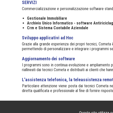
SERVIZI
Commercializzazione e personalizzazione software stan
Gestionale Immobiliare
Archivio Unico Informatico - software Antiricicla
Crm e Sistema Contabile Aziendale
Sviluppo applicativi ad Hoc
Grazie alla grande esperienza dei propri tecnici, Cometa è
permettendo di personalizzare e integrare i programmi se
Aggiornamento dei software
I programmi sono in continua evoluzione e ampliamento per 
riallineati dai tecnici Cometa e distribuiti ai clienti che han
L'assistenza telefonica, la teleassistenza remot
Particolare attenzione viene posta dai tecnici Cometa nell
diretta qualificata e professionale al fine di fornire risp
Cometa Informatica Srl
- Corso Milano 26 - 20900 
Questo sito utilizza 