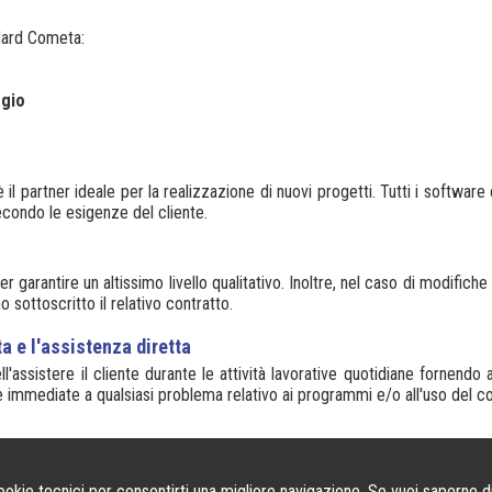
dard Cometa:
ggio
 il partner ideale per la realizzazione di nuovi progetti. Tutti i softw
condo le esigenze del cliente.
garantire un altissimo livello qualitativo. Inoltre, nel caso di modifiche
no sottoscritto il relativo contratto.
a e l'assistenza diretta
'assistere il cliente durante le attività lavorative quotidiane fornend
oste immediate a qualsiasi problema relativo ai programmi e/o all'uso del 
Monza (MB) -
Telefono 039.2320134
- P.Iva 02689690960 - Cap. Soc. 10.400,00 i
cookie tecnici per consentirti una migliore navigazione. Se vuoi saperne d